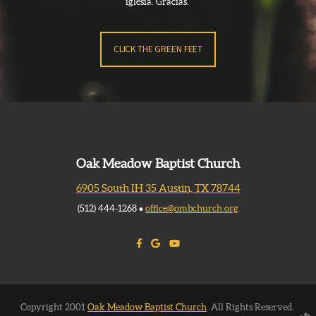
iglesia. Gracias.
CLICK THE GREEN FEET
Oak Meadow Baptist Church
6905 South IH 35 Austin, TX 78744
(512) 444-1268 •
office@ombchurch.org
Facebook F
Google Logo
YouTube



Copyright 2001
Oak Meadow Baptist Church
. All Rights Reserved.