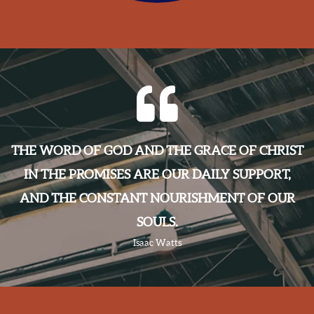
quote-left

THE WORD OF GOD AND THE GRACE OF CHRIST
IN THE PROMISES ARE OUR DAILY SUPPORT,
AND THE CONSTANT NOURISHMENT OF OUR
SOULS.
Isaac Watts