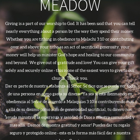
MEADOW
Giving is a part of our worship to God. It has been said that you can tell
nearly everything about a person by the way they spend their money.
Whether you are tithing in obedience to Malachi 3:10 or contributing
over and above your tithe as an act of sacrificial generosity, your
money will help us minister God’s hope and healing to our community
and beyond. We give out of gratitude and love! You can give your gift
safely and securely online - this is one of the easiest ways to give to our
church. Thank you.
Dar es parte de nuestra alabanza al Señor. Se dice que se puede ver todo
de una persona en cómo gasta su dinero. Ya sea si esta diezmando en
obediencia al Señor de acuerdo a Malaquías 3:10 o contribuyendo mas
allá de su diezmo como acto de generosidad sacrificial, tu dinero nos
ayuda ministrar la esperanza y sanidad de Dios a nuestra comunidad y
mas allá. Damos de nuestra gratitud y amor! Puedes dar tu regalo
seguro y protegido online - esta es la forma más fácil dar a nuestra